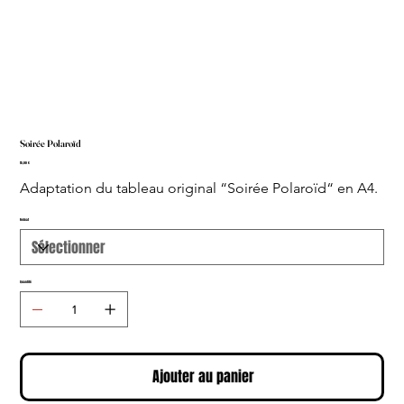
Soirée Polaroïd
Prix
15,00 €
Adaptation du tableau original “Soirée Polaroïd“ en A4.
Format
Quantité
Ajouter au panier