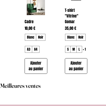
T-shirt
"Vitrine"
Cadre
Gomar
Prix
Prix
10,00 €
35,00 €
Blanc
Noir
Blanc
Noir
A3
A4
S
M
L
+ 1
Ajouter
Ajouter
au panier
au panier
Meilleures ventes
T-shirt "Dream
T-shirt
Hoodie
Hoodie
Hoodie