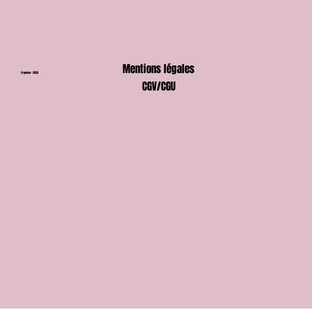
Mentions légales
@gomar - 2026
CGV/CGU