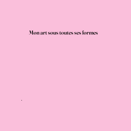
Mon art sous toutes ses formes