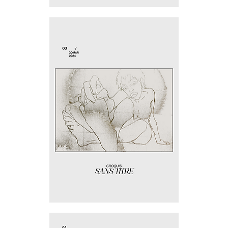
Fauteuil
bleu
Jeu
de
pieds