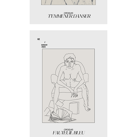
T'emmener
danser