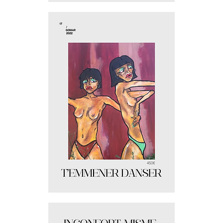
Lâcher
prise
T'emmener
danser