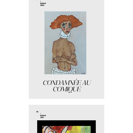
Condamnée
au
comique