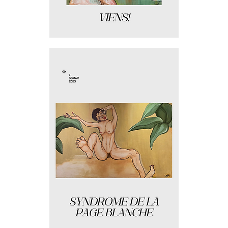
Viens
!