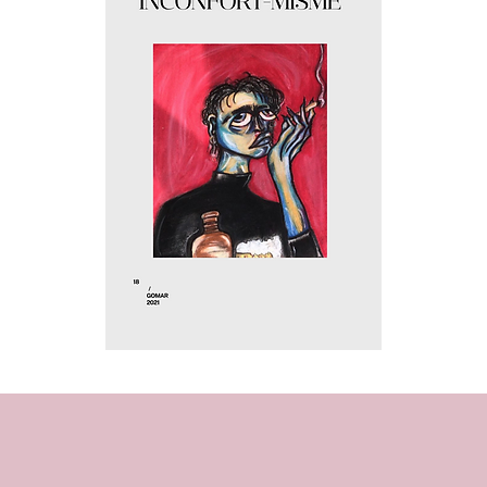
Inconfort-
misme