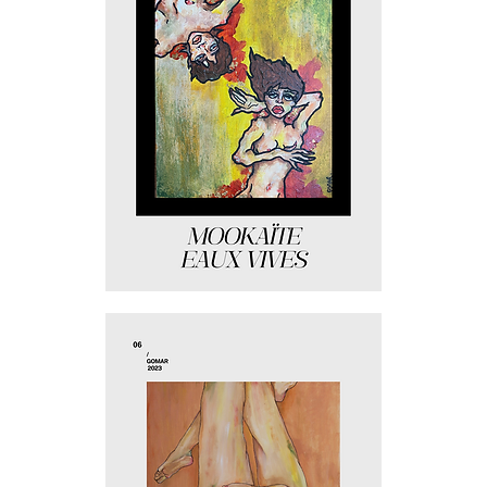
Mookaïte
:
eaux
vives