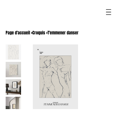
Page d'accueil
>
Croquis
>
T'emmener danser