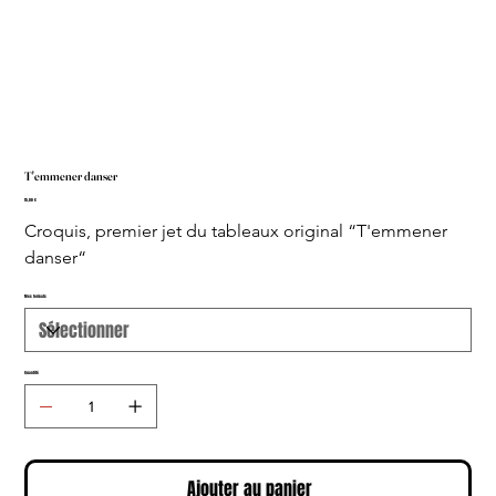
T'emmener danser
Prix
15,00 €
Croquis, premier jet du tableaux original “T'emmener 
danser“
Mes formats
Quantité
Ajouter au panier