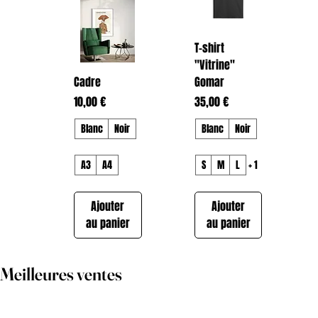
T-shirt
"Vitrine"
Cadre
Gomar
Prix
Prix
10,00 €
35,00 €
Blanc
Noir
Blanc
Noir
A3
A4
S
M
L
+ 1
Ajouter
Ajouter
au panier
au panier
Meilleures ventes