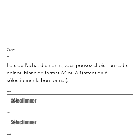
Cadre
Prix
10,00 €
Lors de l'achat d'un print, vous pouvez choisir un cadre 
noir ou blanc de format A4 ou A3 (attention à 
sélectionner le bon format). 
Couleur
Format
Quantité