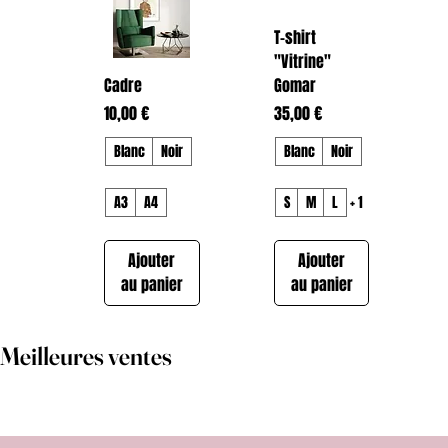
T-shirt
"Vitrine"
Cadre
Gomar
Prix
Prix
10,00 €
35,00 €
Blanc
Noir
Blanc
Noir
A3
A4
S
M
L
+ 1
Ajouter
Ajouter
au panier
au panier
Meilleures ventes
T-shirt "Dream
T-shirt
Hoodie
Hoodie
Hoodie