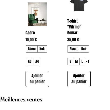
T-shirt
"Vitrine"
Cadre
Gomar
Prix
Prix
10,00 €
35,00 €
Blanc
Noir
Blanc
Noir
A3
A4
S
M
L
+ 1
Ajouter
Ajouter
au panier
au panier
Meilleures ventes