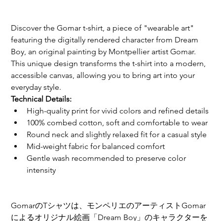
Discover the Gomar t-shirt, a piece of "wearable art" 
featuring the digitally rendered character from Dream 
Boy, an original painting by Montpellier artist Gomar. 
This unique design transforms the t-shirt into a modern, 
accessible canvas, allowing you to bring art into your 
everyday style.
Technical Details:
High-quality print for vivid colors and refined details
100% combed cotton, soft and comfortable to wear
Round neck and slightly relaxed fit for a casual style
Mid-weight fabric for balanced comfort
Gentle wash recommended to preserve color 
intensity
GomarのTシャツは、モンペリエのアーティストGomar
によるオリジナル絵画「Dream Boy」のキャラクターを