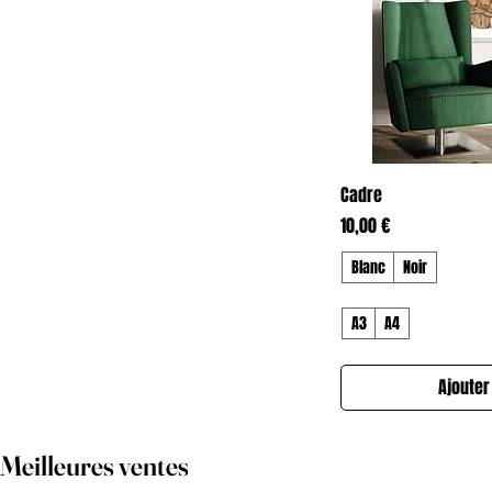
Aperç
Cadre
Prix
10,00 €
Blanc
Noir
A3
A4
Ajouter
Meilleures ventes