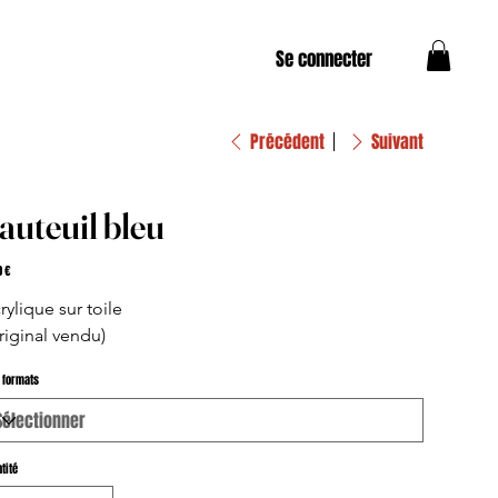
Se connecter
Précédent
Suivant
auteuil bleu
0 €
rylique sur toile
riginal vendu)
 formats
tité