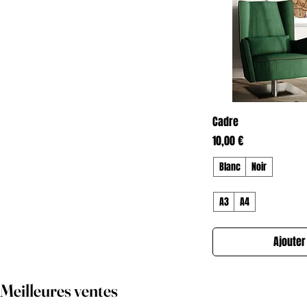
Aperç
Cadre
Prix
10,00 €
Blanc
Noir
A3
A4
Ajouter
Meilleures ventes