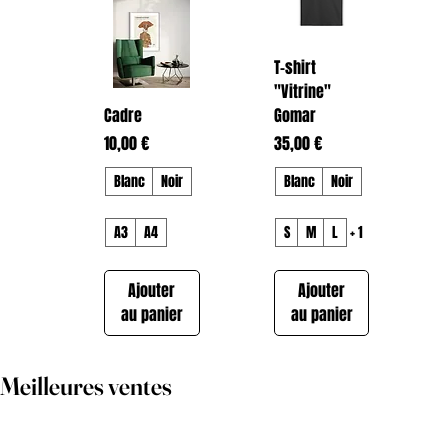
T-shirt
"Vitrine"
Cadre
Gomar
Prix
Prix
10,00 €
35,00 €
Blanc
Noir
Blanc
Noir
A3
A4
S
M
L
+ 1
Ajouter
Ajouter
au panier
au panier
Meilleures ventes