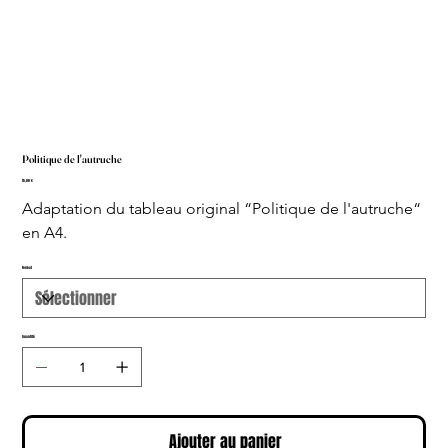
Politique de l'autruche
Prix
15,00 €
Adaptation du tableau original “Politique de l'autruche“ 
en A4.
Format
Quantité
Ajouter au panier