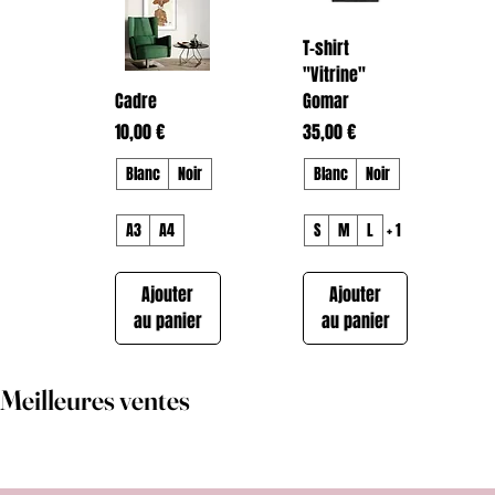
T-shirt
"Vitrine"
Cadre
Gomar
Prix
Prix
10,00 €
35,00 €
Blanc
Noir
Blanc
Noir
A3
A4
S
M
L
+ 1
Ajouter
Ajouter
au panier
au panier
Meilleures ventes
T-shirt "Dream
T-shirt
Hoodie
Hoodie
Hoodie