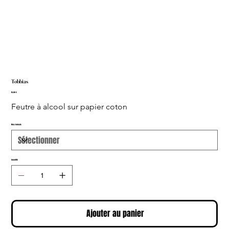
Tobbias
Prix
15,00 €
Feutre à alcool sur papier coton
Mes formats
Quantité
Ajouter au panier