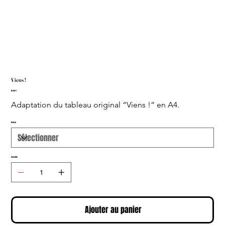
Viens !
Prix
15,00 €
Adaptation du tableau original “Viens !“ en A4.
Format
Quantité
Ajouter au panier