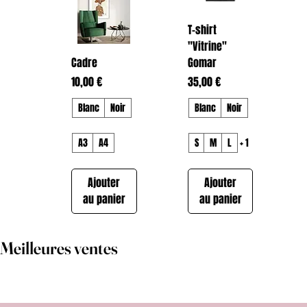
T-shirt
"Vitrine"
Cadre
Gomar
Prix
Prix
10,00 €
35,00 €
Blanc
Noir
Blanc
Noir
A3
A4
S
M
L
+ 1
Ajouter
Ajouter
au panier
au panier
Meilleures ventes
T-shirt "Dream
T-shirt
Hoodie
Hoodie
Hoodie