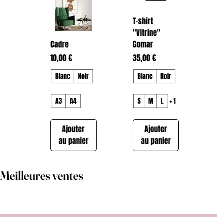
T-shirt
"Vitrine"
Cadre
Gomar
Prix
Prix
10,00 €
35,00 €
Blanc
Noir
Blanc
Noir
A3
A4
S
M
L
+ 1
Ajouter
Ajouter
au panier
au panier
Meilleures ventes
T-shirt "Dream
T-shirt
Hoodie
Hoodie
Hoodie