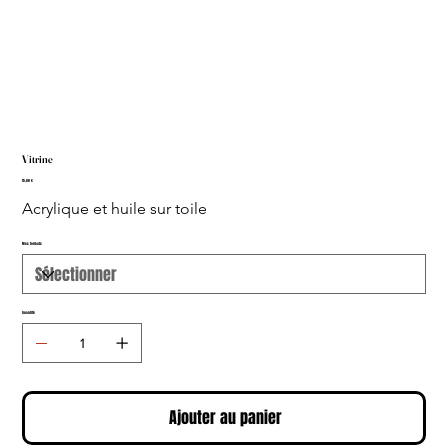
Vitrine
Prix
15,00 €
Acrylique et huile sur toile
Mes formats
Quantité
Ajouter au panier