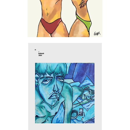
T'emmener
danser