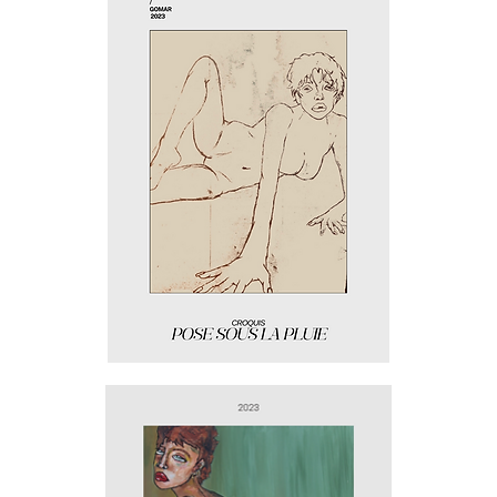
Pose
sous
la
pluie