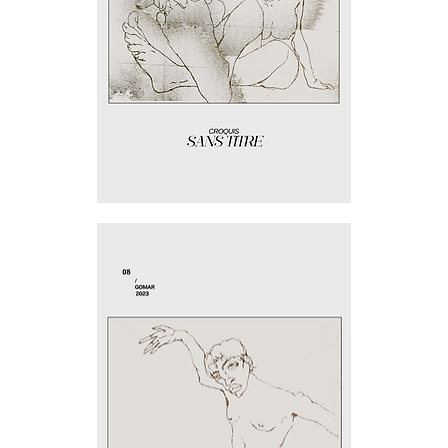
Jeu
de
pieds