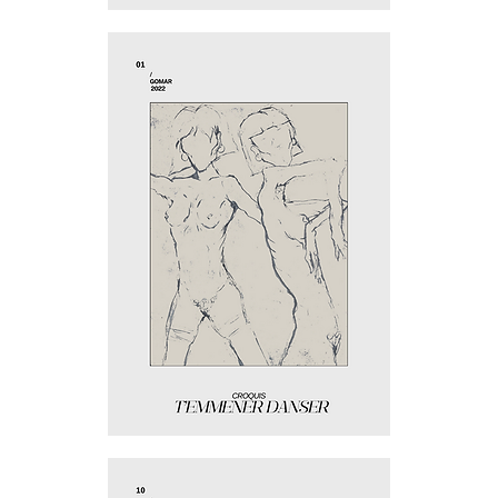
Abandonnes-
toi
T'emmener
danser