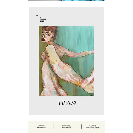
Corps
Bruyants
Viens
!