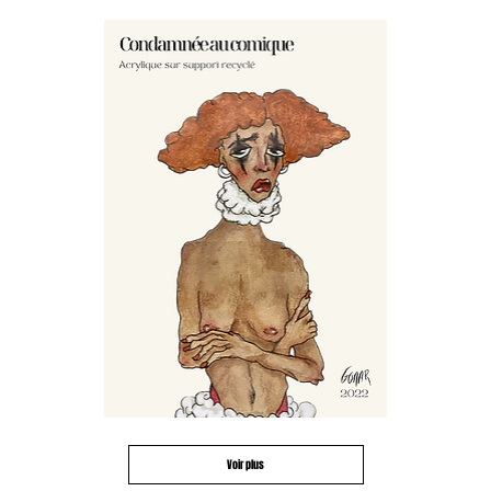
Digitalova
Condamnée
au
comique
Voir plus